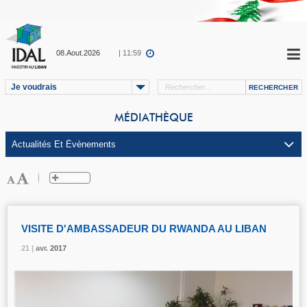
08.Aout.2026
| 11:59
Je voudrais
MÉDIATHÈQUE
VISITE D'AMBASSADEUR DU RWANDA AU LIBAN
21 |
21 |
21 |
avr.
avr.
avr.
2017
2017
2017