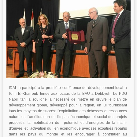
IDAL a participé à la première conférence de développement local à
Iklim El-Kharroub tenue aux locaux de la BAU à Debbyeh. Le PDG
Nabil Itani a souligné la nécessité de mettre en œuvre le plan de
développement global, développé pour la région, en lui fournissant
tous les moyens de succès: l'exploitation des richesses et ressources
naturelles, l'amélioration de l'impact économique et social des projets
proposés, la mobilisation du potentiel et d`énergies de la main-
d'œuvre, et l'activation du lien économique avec ses expatriés répartis
dans les pays du monde et les encourager à contribuer au