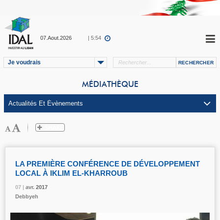
07.Aout.2026
| 5:54
Je voudrais
MÉDIATHÈQUE
LA PREMIÈRE CONFÉRENCE DE DÉVELOPPEMENT
LOCAL À IKLIM EL-KHARROUB
07 |
07 |
07 |
avr.
avr.
avr.
2017
2017
2017
Debbyeh