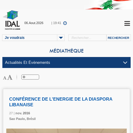
06.Aout.2026
| 19:41
Je voudrais
MÉDIATHÈQUE
CONFÉRENCE DE L'ENERGIE DE LA DIASPORA
LIBANAISE
27 |
27 |
27 |
27 |
27 |
nov.
nov.
nov.
nov.
nov.
2016
2016
2016
2016
2016
Sao Paulo, Brésil