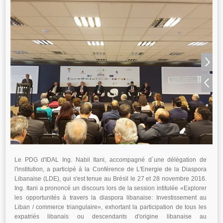
Le PDG d'IDAL Ing. Nabil Itani, accompagné d`une délégation de
l'institution, a participé à la Conférence de L'Energie de la Diaspora
Libanaise (LDE), qui s'est tenue au Brésil le 27 et 28 novembre 2016.
Ing. Itani a prononcé un discours lors de la session intitulée «Explorer
les opportunités à travers la diaspora libanaise: Investissement au
Liban / commerce triangulaire», exhortant la participation de tous les
expatriés libanais ou descendants d'origine libanaise au