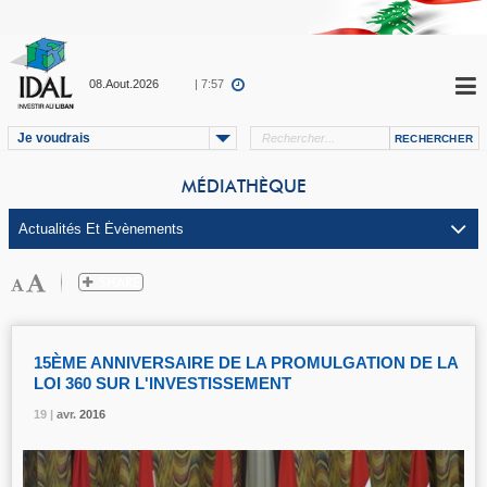
08.Aout.2026
| 7:57
Je voudrais
MÉDIATHÈQUE
15ÈME ANNIVERSAIRE DE LA PROMULGATION DE LA
LOI 360 SUR L'INVESTISSEMENT
19 |
19 |
19 |
19 |
19 |
avr.
avr.
avr.
avr.
avr.
2016
2016
2016
2016
2016