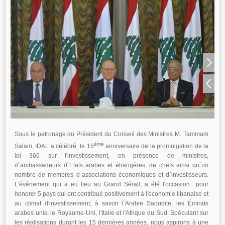
Sous le patronage du Président du Conseil des Ministres M. Tammam
ème
Salam, IDAL a célébré le 15
anniversaire de la promulgation de la
loi 360 sur l'investissement, en présence de ministres,
d`ambassadeurs d`Etats arabes et étrangères, de chefs ainsi qu`un
nombre de membres d`associations économiques et d`investisseurs.
L'événement qui a eu lieu au Grand Sérail, a été l'occasion pour
honorer 5 pays qui ont contribué positivement à l'économie libanaise et
au climat d'investissement; à savoir l`Arabie Saoudite, les Émirats
arabes unis, le Royaume-Uni, l'Italie et l'Afrique du Sud. Spéculant sur
les réalisations durant les 15 dernières années, nous aspirons à une