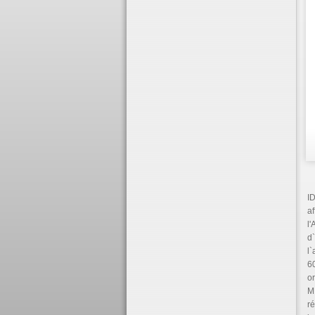
ID
a
l'
d
l`
60
or
M.
ré