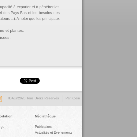
apacité à exporter et à pénétrer les
et des Pays-Bas et les besoins des
urs ...). A noter que les principaux
rs et plantes.
lisées.
IDAL©2026 Tous Droits Réservés
Par Koein
ortation
Médiathèque
rçu
Publications
Actualités et Évènements