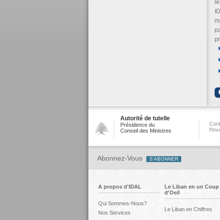
le
ID
m
pa
pr
Autorité de tutelle
Conf
Présidence du
l'In
Conseil des Ministres
Abonnez-Vous
A propos d'IDAL
Le Liban en un Coup
d'Oeil
Qui Sommes-Nous?
Le Liban en Chiffres
Nos Services