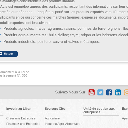
s avantages concurrentiels des produits libanais.
AL s`est enquêtée auprès des participants, recueillant des informations sur leur c
archés européennes. L`enquête a porté sur les produits exportés vers l'Europe 
rticipants en ce qui concerne ces marchés (normes, exigences, documents, importate
oduits exportés sont les suivants:
Produits agricoles: malus; agrumes; raisins; pommes de terre; oignons; fleu
Produits agro-alimentaires: huile d'olive; thym; origan et les boissons alcoo
Produits industriels: peinture; cuivre et valves métalliques.
ormément à la Loi de
vestissement N°. 360
Suivez-Nous Sur
Investir au Liban
Secteurs Clés
Unité de soutien aux
Exp
entreprises
Créer une Entreprise
Agriculture
Ape
Financez une Entreprise
Industrie Agro-Alimentaire