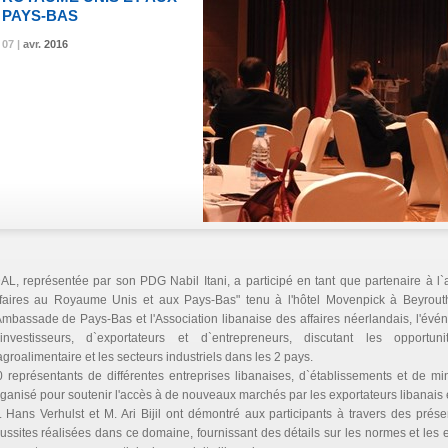
PAYS-BAS
07 |
07 |
07 |
avr.
avr.
avr.
2016
2016
2016
AL, représentée par son PDG Nabil Itani, a participé en tant que partenaire à l
ffaires au Royaume Unis et aux Pays-Bas" tenu à l'hôtel Movenpick à Beyrouth
Ambassade de Pays-Bas et l'Association libanaise des affaires néerlandais, l'é
`investisseurs, d`exportateurs et d`entrepreneurs, discutant les opportunit
agroalimentaire et les secteurs industriels dans les 2 pays.
 représentants de différentes entreprises libanaises, d`établissements et de min
ganisé pour soutenir l'accès à de nouveaux marchés par les exportateurs libanais e
 Hans Verhulst et M. Ari Bijil ont démontré aux participants à travers des prés
ussites réalisées dans ce domaine, fournissant des détails sur les normes et les