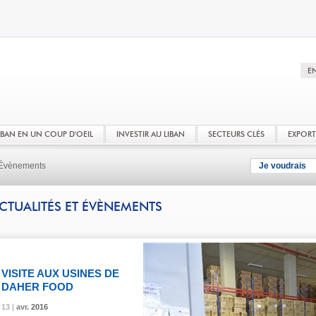
LIBAN EN UN COUP D'OEIL
INVESTIR AU LIBAN
SECTEURS CLÉS
EXPOR
t Évènements
Je voudrais
CTUALITÉS ET ÉVÈNEMENTS
VISITE AUX USINES DE
DAHER FOOD
13 |
13 |
13 |
avr.
avr.
avr.
2016
2016
2016