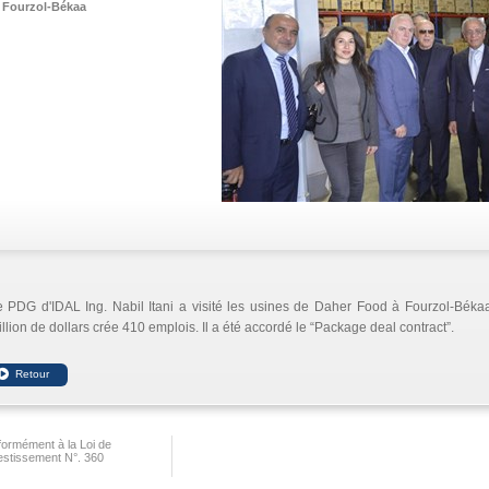
Fourzol-Békaa
 PDG d'IDAL Ing. Nabil Itani a visité les usines de Daher Food à Fourzol-Békaa
llion de dollars crée 410 emplois. Il a été accordé le “Package deal contract”.
ormément à la Loi de
vestissement N°. 360