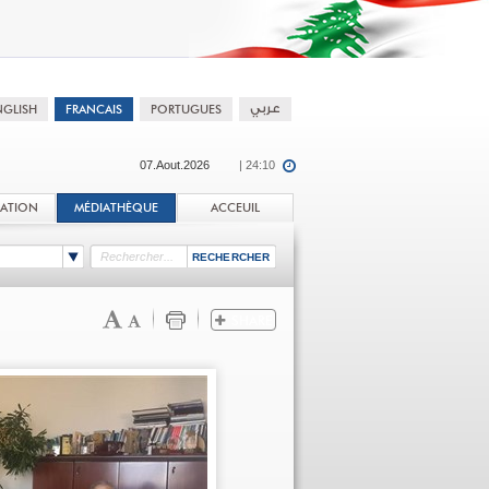
07.Aout.2026
| 24:10
TATION
MÉDIATHÈQUE
ACCEUIL