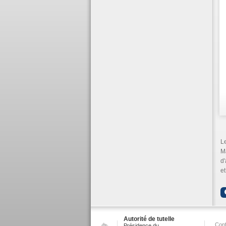
L
M
d'
et
Autorité de tutelle
Conf
Présidence du