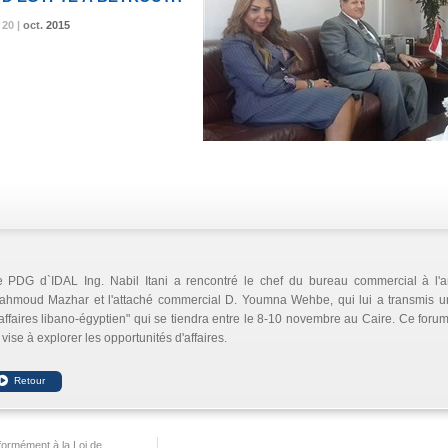
20 |
20 |
20 |
oct.
oct.
oct.
2015
2015
2015
e PDG d`IDAL Ing. Nabil Itani a rencontré le chef du bureau commercial à l
ahmoud Mazhar et l'attaché commercial D. Youmna Wehbe, qui lui a transmis une
affaires libano-égyptien" qui se tiendra entre le 8-10 novembre au Caire. Ce fo
 vise à explorer les opportunités d'affaires.
ormément à la Loi de