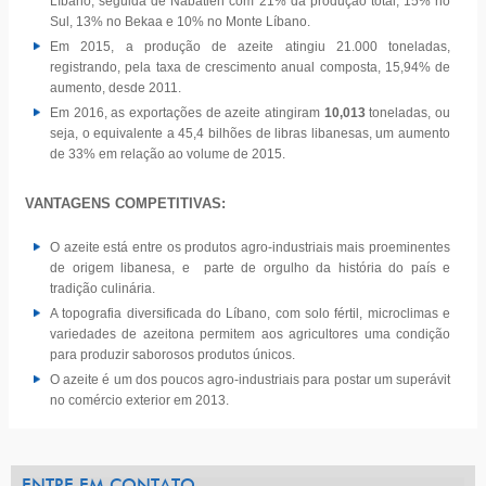
Líbano, seguida de Nabatieh com 21% da produção total, 15% no
Sul, 13% no Bekaa e 10% no Monte Líbano.
Em 2015, a produção de azeite atingiu 21.000 toneladas,
registrando, pela taxa de crescimento anual composta, 15,94% de
aumento, desde 2011.
Em 2016, as exportações de azeite atingiram
10,013
toneladas, ou
seja, o equivalente a 45,4 bilhões de libras libanesas, um aumento
de 33% em relação ao volume de 2015.
VANTAGENS COMPETITIVAS:
O azeite está entre os produtos agro-industriais mais proeminentes
de origem libanesa, e parte de orgulho da história do país e
tradição culinária.
A topografia diversificada do Líbano, com solo fértil, microclimas e
variedades de azeitona permitem aos agricultores uma condição
para produzir saborosos produtos únicos.
O azeite é um dos poucos agro-industriais para postar um superávit
no comércio exterior em 2013.