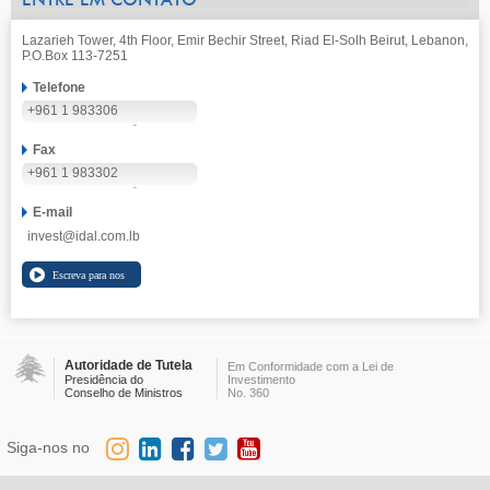
ENTRE EM CONTATO
Lazarieh Tower, 4th Floor, Emir Bechir Street, Riad El-Solh Beirut, Lebanon,
P.O.Box 113-7251
Telefone
+961 1 983306
Fax
+961 1 983302
E-mail
invest@idal.com.lb
Autoridade de Tutela
Em Conformidade com a Lei de
Presidência do
Investimento
Conselho de Ministros
No. 360
Siga-nos no