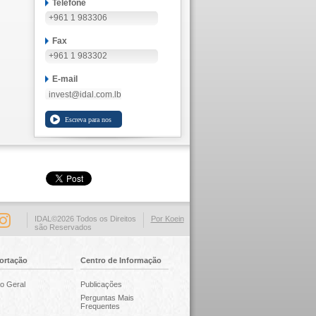
Telefone
+961 1 983306
Fax
+961 1 983302
E-mail
invest@idal.com.lb
IDAL©2026 Todos os Direitos
Por Koein
são Reservados
ortação
Centro de Informação
o Geral
Publicações
Perguntas Mais
Frequentes