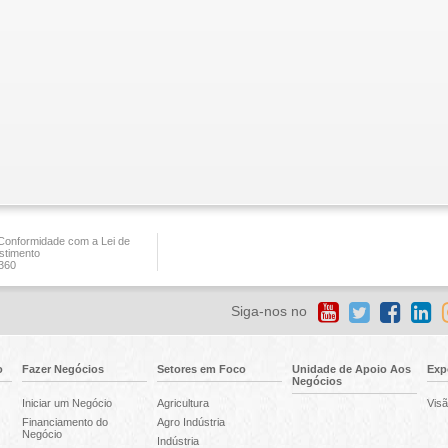
onformidade com a Lei de
stimento
360
Siga-nos no
o
Fazer Negócios
Setores em Foco
Unidade de Apoio Aos
Exp
Negócios
Iniciar um Negócio
Agricultura
Visã
Financiamento do
Agro Indústria
Negócio
Indústria