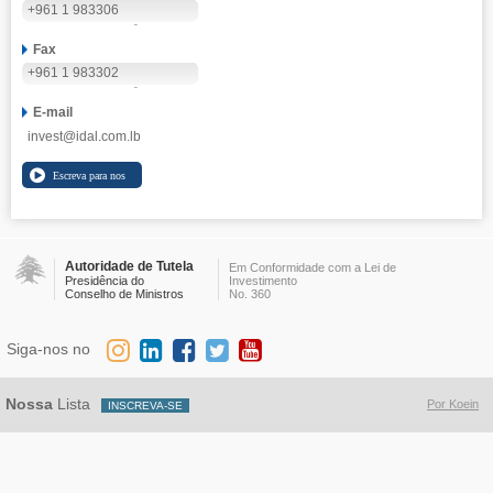
+961 1 983306
Fax
+961 1 983302
E-mail
invest@idal.com.lb
Autoridade de Tutela
Em Conformidade com a Lei de
Presidência do
Investimento
Conselho de Ministros
No. 360
Siga-nos no
Nossa
Lista
Por Koein