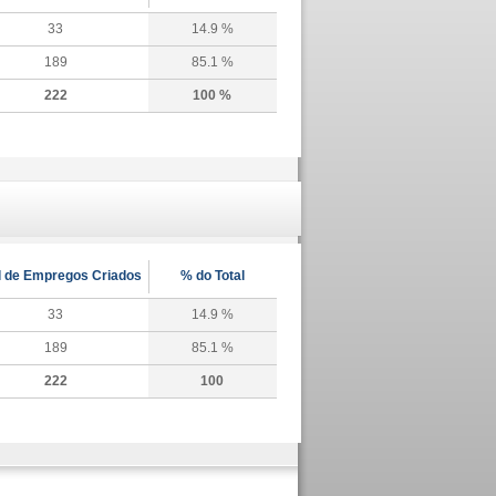
33
14.9 %
189
85.1 %
222
100 %
l de Empregos Criados
% do Total
33
14.9 %
189
85.1 %
222
100