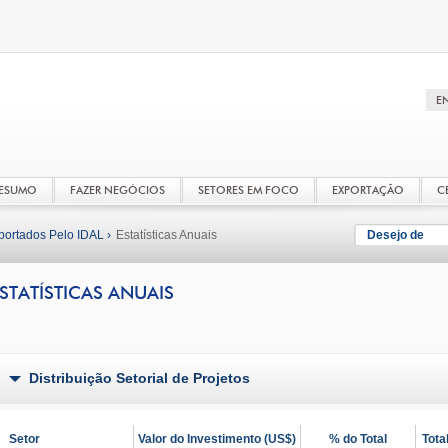
RESUMO
FAZER NEGÓCIOS
SETORES EM FOCO
EXPORTAÇÃO
C
portados Pelo IDAL ›
Estatísticas Anuais
Desejo de
STATÍSTICAS ANUAIS
Distribuição Setorial de Projetos
Setor
Valor do Investimento (US$)
% do Total
Tota