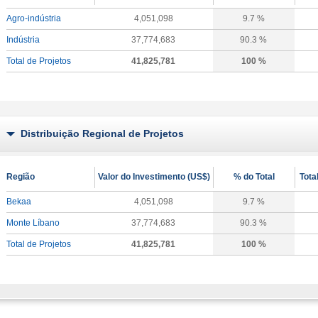
Agro-indústria
4,051,098
9.7 %
Indústria
37,774,683
90.3 %
Total de Projetos
41,825,781
100 %
Distribuição Regional de Projetos
Região
Valor do Investimento (US$)
% do Total
Tota
Bekaa
4,051,098
9.7 %
Monte Líbano
37,774,683
90.3 %
Total de Projetos
41,825,781
100 %