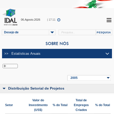
06.Agosto.2026
| 17:11
Desejo de
SOBRE NÓS
2005
Distribuição Setorial de Projetos
Valor do
Total de
Setor
Investimento
% do Total
Empregos
% do Total
(US$)
Criados