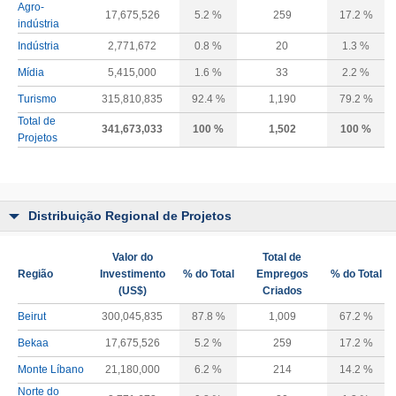
Agro-
17,675,526
5.2 %
259
17.2 %
indústria
Indústria
2,771,672
0.8 %
20
1.3 %
Mídia
5,415,000
1.6 %
33
2.2 %
Turismo
315,810,835
92.4 %
1,190
79.2 %
Total de
341,673,033
100 %
1,502
100 %
Projetos
Distribuição Regional de Projetos
Valor do
Total de
Região
Investimento
% do Total
Empregos
% do Total
(US$)
Criados
Beirut
300,045,835
87.8 %
1,009
67.2 %
Bekaa
17,675,526
5.2 %
259
17.2 %
Monte Líbano
21,180,000
6.2 %
214
14.2 %
Norte do