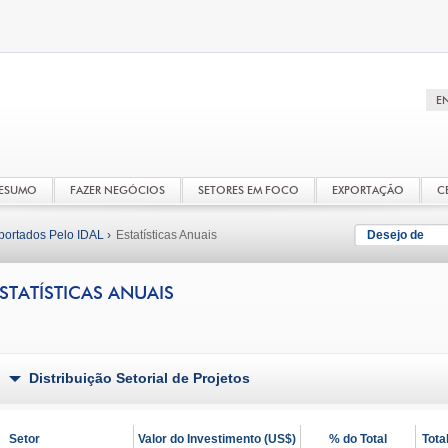
RESUMO
FAZER NEGÓCIOS
SETORES EM FOCO
EXPORTAÇÃO
C
portados Pelo IDAL ›
Estatísticas Anuais
Desejo de
STATÍSTICAS ANUAIS
Distribuição Setorial de Projetos
Setor
Valor do Investimento (US$)
% do Total
Tota