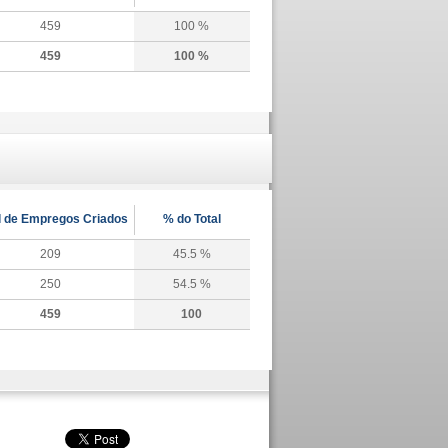
459
100 %
459
100 %
l de Empregos Criados
% do Total
209
45.5 %
250
54.5 %
459
100