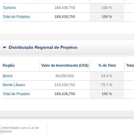
Turismo
189,438,750
100 %
Total de Projetos
189,438,750
100 %
Distribuição Regional de Projetos
Região
Valor do Investimento (US$)
% do Total
Tota
Beirut
46,000,000
24.3 %
Monte Líbano
143,438,750
75.7 %
Total de Projetos
189,438,750
100 %
onformidade com a Lei de
stimento